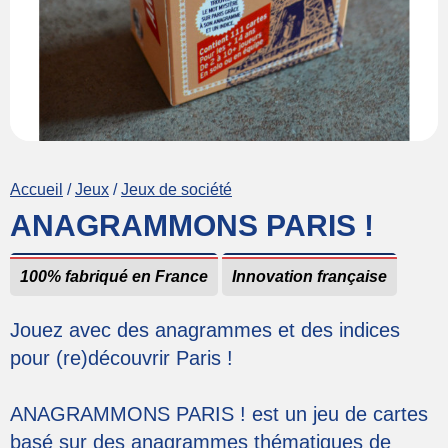
Dentifrices
Déodorants
Huiles essentielles
Huiles de soin
Crèmes
Crèmes solaires
Accueil
Jeux
Jeux de société
Entretien de la barbe / Rasage
ANAGRAMMONS PARIS !
Baumes
Parfums Femme
100% fabriqué en France
Innovation française
Décoration
Jouez avec des anagrammes et des indices
Luminaires
pour (re)découvrir Paris !
Bougies
ANAGRAMMONS PARIS ! est un jeu de cartes
Décoration murale
basé sur des anagrammes thématiques de