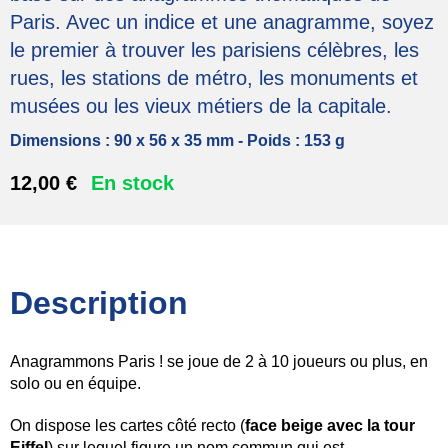
Parfums d'ambiance
Paris. Avec un indice et une anagramme, soyez
le premier à trouver les parisiens célèbres, les
Jeux
rues, les stations de métro, les monuments et
Jeux de société
musées ou les vieux métiers de la capitale.
Peluches
Dimensions :
90 x 56 x 35 mm
-
Poids :
153 g
Jeux de construction
12,00 €
En stock
Mobilier
Bibliothèques
Chaises
Description
Tables basses
Consoles
Anagrammons Paris ! se joue de 2 à 10 joueurs ou plus, en
Extensions de canapé
solo ou en équipe.
Étagères
On dispose les cartes côté recto (
face beige avec la tour
Eiffel
) sur lequel figure un nom commun qui est