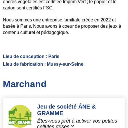
Boutons de manchette
encres végétales est certifiée Imprim’Vert ; le papier et le
carton sont certifiés FSC.
Pulls
Ceintures
Nous sommes une entreprise familiale créée en 2022 et
basée à Paris. Nous avons à coeur de proposer des jeux à
Cravates & noeuds de papillon
contenu culturel et pédagogique.
Sacs
Bébés
Lieu de conception :
Paris
Maroquinerie
Lieu de fabrication :
Mussy-sur-Seine
Tops
Multimédia
Marchand
Alimentation
Infusions - Matés
Jeu de société ÂNE &
GRAMME
Épicerie
Êtes-vous prêt à activer vos petites
Germoirs
cellules grises ?