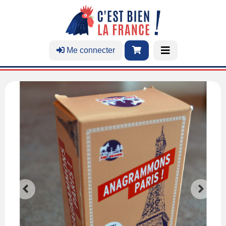
Me connecter
Accessoires
Serviettes de plage
Brosses de plage
Emballages écologiques
Cosmétiques
Savons
Shampoings